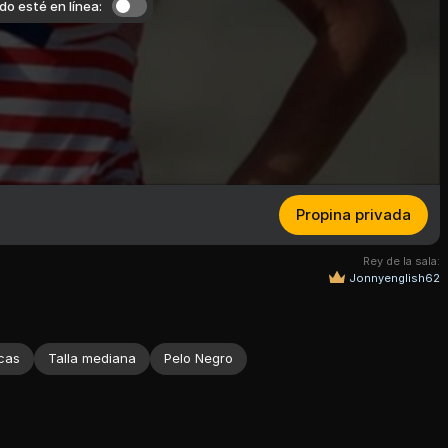
o esté en línea:
Propina privada
Rey de la sala:
Jonnyenglish62
icas
Talla mediana
Pelo Negro