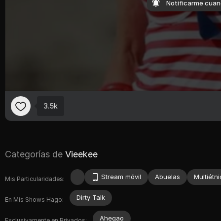
Notificarme cuand
3.5k
Categorías de
Vieekee
Stream móvil
Abuelas
Multiétn
Mis Particularidades:
Dirty Talk
En Mis Shows Hago:
Ahegao
Exclusivamente en Privados: