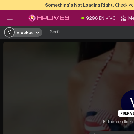
Something's Not Loading Right.
Check you
9296
EN VIVO
Me
Perfil
V
V
Vieekee
Vieekee
FUERA 
Estuvo en línea