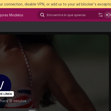
r connection, disable VPN, or add us to your ad blocker's exceptio
jores Modelos
V
DE LÍNEA
 hace 15 minutos