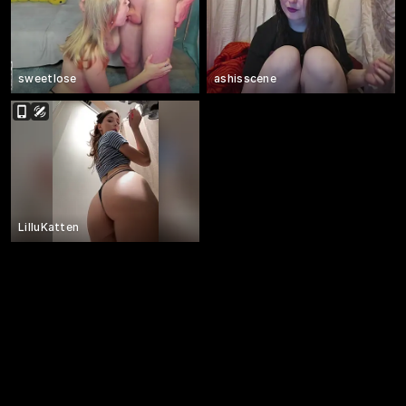
sweetlose
ashisscene
LilluKatten