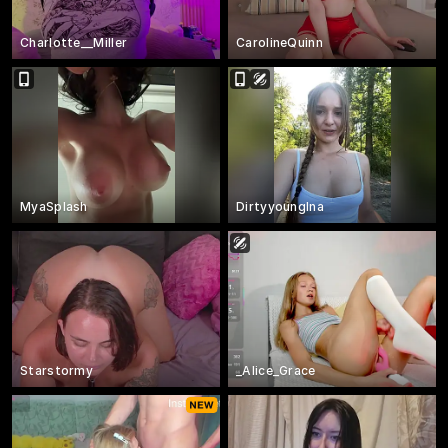
Charlotte__Miller
CarolineQuinn
MyaSplash
DirtyyoungIna
Starstormy
_Alice_Grace