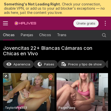
Something's Not Loading Right.
Check your connection,
disable VPN, or add us to your ad blocker's exceptions — no
ads here, just the content you love.
Únete gratis
Chicas
Parejas
Chicos
Trans
Jovencitas 22+ Blancas Cámaras con
Chicas en Vivo
Apariencia
Países
Precio y tipo de show
Taylorlove303
PaigePawg