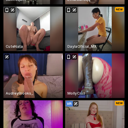
CuteNata
DaylaOficial_MX
AudreyBrooks_
MollyCruz