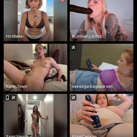
HotBella-
lil_shouty_bitch
Kate_Town
nakedgarbageperson
SaintSquirt
EthalCarlsqq