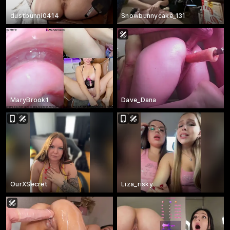
dustbunni0414
Snowbunnycake_131
MaryBrook1
Dave_Dana
OurXSecret
Liza_risky