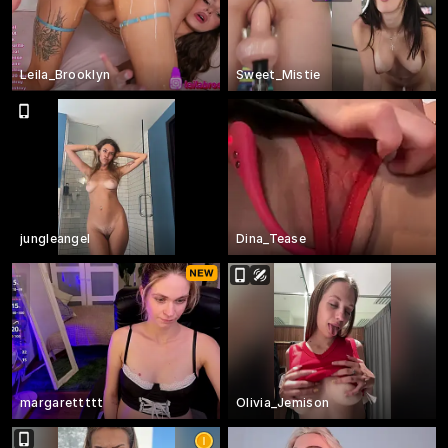
Leila_Brooklyn
Sweet_Mistie
jungleangel
Dina_Tease
margarettttt
Olivia_Jemison