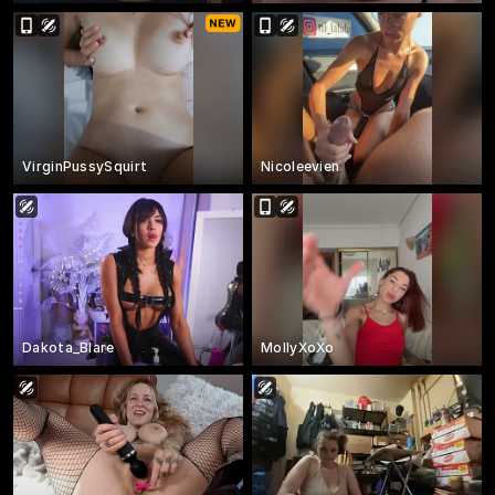
VirginPussySquirt
Nicoleevien
Dakota_Blare
MollyXoXo